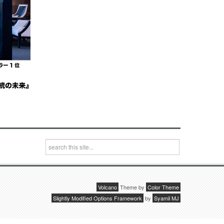
Volcano
Theme by
Color Theme
Slightly Modified Options Framework
by
Syamil MJ