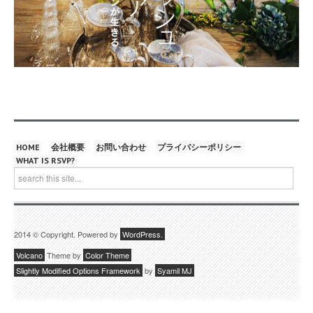
HOME
会社概要
お問い合わせ
プライバシーポリシー
WHAT IS RSVP?
2014 © Copyright. Powered by
WordPress.
Volcano
Theme by
Color Theme
Slightly Modified Options Framework
by
Syamil MJ